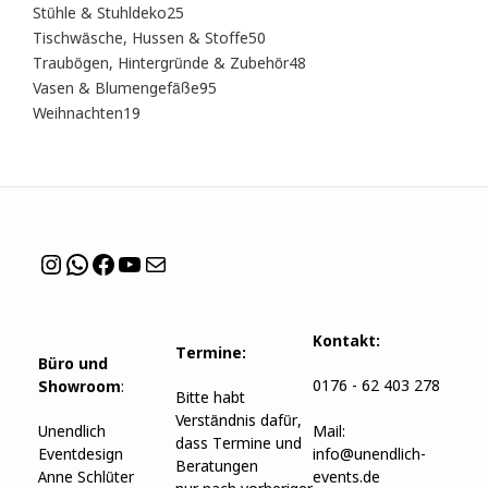
Stühle & Stuhldeko
25
Tischwäsche, Hussen & Stoffe
50
Traubögen, Hintergründe & Zubehör
48
Vasen & Blumengefäße
95
Weihnachten
19
Kontakt:
Termine:
Büro und
0176 - 62 403 278
Showroom
:
Bitte habt
Verständnis dafür,
Unendlich
Mail:
dass Termine und
Eventdesign
info@unendlich-
Beratungen
Anne Schlüter
events.de