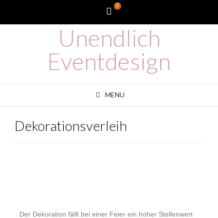
0
Unendlich
Eventdesign
MENU
Dekorationsverleih
Der Dekoration fällt bei einer Feier ein hoher Stellenwert