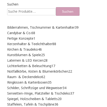
Suchen
Suchen
Bilderrahmen, Tischnummer & Kartenhalter
39
Candybar & Co.
68
Fertige Konzepte
1
Kerzenhalter & Teelichthalter
88
Kirchen & Traudeko
46
Kunstblumen & Spiele
25
Laternen & LED Kerzen
28
Lichterketten & Beleuchtung
17
Notfallkörbe, Kisten & Blumenkörbchen
22
Raum- & Deckendeko
62
Ringkissen & Kartenboxen
35
Schilder, Schriftzüge und Wegweiser
34
Servietten-/ringe, Platzteller & Tischdeko
37
Spiegel, Holzscheiben & Tabletts
20
Staffelein, Tafeln & Tischpläne
36