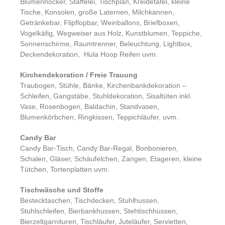
Blumenhocker, Staffelei, Tischplan, Kreidetafel, kleine
Tische, Konsolen, große Laternen, Milchkannen,
Getränkebar, Flipflopbar, Weinballons, Briefboxen,
Vogelkäfig, Wegweiser aus Holz, Kunstblumen, Teppiche,
Sonnenschirme, Raumtrenner, Beleuchtung, Lightbox,
Deckendekoration, Hula Hoop Reifen uvm.
Kirchendekoration / Freie Trauung
Traubogen, Stühle, Bänke, Kirchenbankdekoration –
Schleifen, Gangstäbe, Stuhldekoration, Sisaltüten inkl.
Vase, Rosenbogen, Baldachin, Standvasen,
Blumenkörbchen, Ringkissen, Teppichläufer, uvm.
Candy Bar
Candy Bar-Tisch, Candy Bar-Regal, Bonbonieren,
Schalen, Gläser, Schäufelchen, Zangen, Etageren, kleine
Tütchen, Tortenplatten uvm.
Tischwäsche und Stoffe
Bestecktaschen, Tischdecken, Stuhlhussen,
Stuhlschleifen, Bierbankhussen, Stehtischhussen,
Bierzeltgarnituren, Tischläufer, Juteläufer, Servietten,