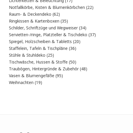
Produkte
17
Lichterketten & Beleuchtung
17
Produkte
22
Notfallkörbe, Kisten & Blumenkörbchen
22
Produkte
62
Raum- & Deckendeko
62
Produkte
35
Ringkissen & Kartenboxen
35
Produkte
34
Schilder, Schriftzüge und Wegweiser
34
Produkte
37
Servietten-/ringe, Platzteller & Tischdeko
37
Produkte
20
Spiegel, Holzscheiben & Tabletts
20
Produkte
36
Staffelein, Tafeln & Tischpläne
36
Produkte
25
Stühle & Stuhldeko
25
Produkte
50
Tischwäsche, Hussen & Stoffe
50
Produkte
48
Traubögen, Hintergründe & Zubehör
48
Produkte
95
Vasen & Blumengefäße
95
Produkte
19
Weihnachten
19
Produkte