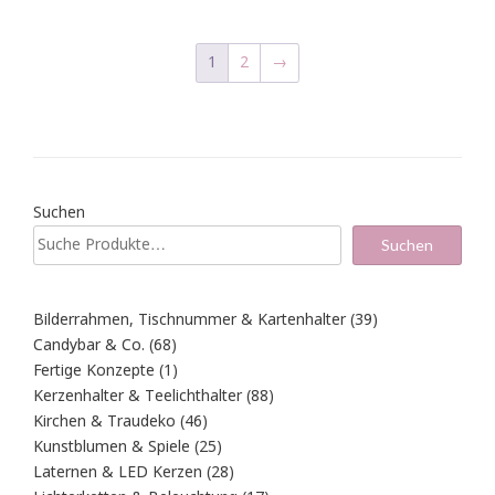
1
2
→
Suchen
Suchen
39
Bilderrahmen, Tischnummer & Kartenhalter
39
Produkte
68
Candybar & Co.
68
Produkte
1
Fertige Konzepte
1
Produkt
88
Kerzenhalter & Teelichthalter
88
Produkte
46
Kirchen & Traudeko
46
Produkte
25
Kunstblumen & Spiele
25
Produkte
28
Laternen & LED Kerzen
28