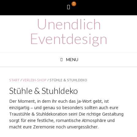
Skip
0
WooCommerce
to
content
Unendlich
Cart
Eventdesign
MENU
START
/
VERLEIH-SHOP
/ STÜHLE & STUHLDEKO
Stühle & Stuhldeko
Der Moment, in dem ihr euch das Ja-Wort gebt, ist
einzigartig – und genau so besonders sollten auch eure
Traustühle & Stuhldekoration sein! Die richtige Gestaltung
sorgt für eine festliche, romantische Atmosphäre und
macht eure Zeremonie noch unvergesslicher.