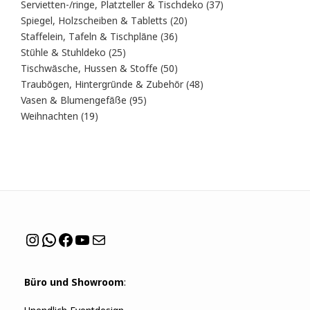
Produkte
37
Servietten-/ringe, Platzteller & Tischdeko
37
Produkte
20
Spiegel, Holzscheiben & Tabletts
20
Produkte
36
Staffelein, Tafeln & Tischpläne
36
Produkte
25
Stühle & Stuhldeko
25
Produkte
50
Tischwäsche, Hussen & Stoffe
50
Produkte
48
Traubögen, Hintergründe & Zubehör
48
Produkte
95
Vasen & Blumengefäße
95
Produkte
19
Weihnachten
19
Produkte
Instagram
WhatsApp
Facebook
YouTube
Mail
Büro und Showroom
: