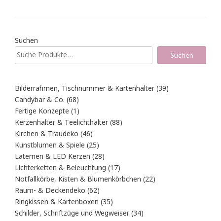
Suchen
Suchen
39
Bilderrahmen, Tischnummer & Kartenhalter
39
Produkte
68
Candybar & Co.
68
Produkte
1
Fertige Konzepte
1
Produkt
88
Kerzenhalter & Teelichthalter
88
Produkte
46
Kirchen & Traudeko
46
Produkte
25
Kunstblumen & Spiele
25
Produkte
28
Laternen & LED Kerzen
28
Produkte
17
Lichterketten & Beleuchtung
17
Produkte
22
Notfallkörbe, Kisten & Blumenkörbchen
22
Produkte
62
Raum- & Deckendeko
62
Produkte
35
Ringkissen & Kartenboxen
35
Produkte
34
Schilder, Schriftzüge und Wegweiser
34