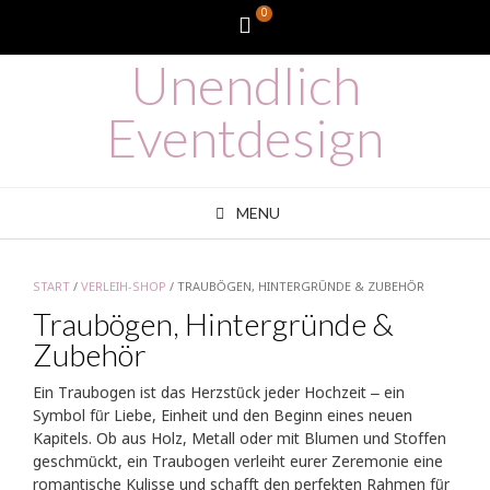
Skip
0
WooCommerce
to
content
Unendlich
Cart
Eventdesign
MENU
START
/
VERLEIH-SHOP
/ TRAUBÖGEN, HINTERGRÜNDE & ZUBEHÖR
Traubögen, Hintergründe &
Zubehör
Ein Traubogen ist das Herzstück jeder Hochzeit – ein
Symbol für Liebe, Einheit und den Beginn eines neuen
Kapitels. Ob aus Holz, Metall oder mit Blumen und Stoffen
geschmückt, ein Traubogen verleiht eurer Zeremonie eine
romantische Kulisse und schafft den perfekten Rahmen für