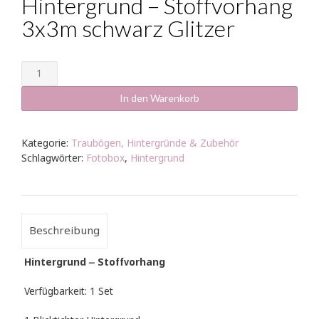
Hintergrund – Stoffvorhang
3x3m schwarz Glitzer
Hintergrund
-
Stoffvorhang
In den Warenkorb
3x3m
schwarz
Glitzer
Kategorie:
Traubögen, Hintergründe & Zubehör
Menge
Schlagwörter:
Fotobox
,
Hintergrund
Beschreibung
Hintergrund – Stoffvorhang
Verfügbarkeit: 1 Set