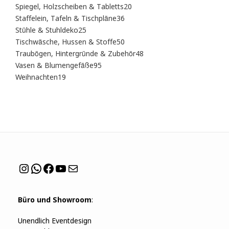
Produkte
20
Spiegel, Holzscheiben & Tabletts
20
Produkte
36
Staffelein, Tafeln & Tischpläne
36
Produkte
25
Stühle & Stuhldeko
25
Produkte
50
Tischwäsche, Hussen & Stoffe
50
Produkte
48
Traubögen, Hintergründe & Zubehör
48
Produkte
95
Vasen & Blumengefäße
95
Produkte
19
Weihnachten
19
Produkte
Instagram
WhatsApp
Facebook
YouTube
Mail
Büro und Showroom
:
Unendlich Eventdesign