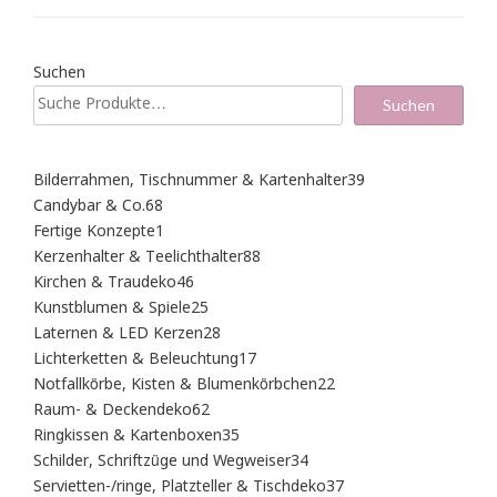
Suchen
Suchen
39
Bilderrahmen, Tischnummer & Kartenhalter
39
Produkte
68
Candybar & Co.
68
Produkte
1
Fertige Konzepte
1
Produkt
88
Kerzenhalter & Teelichthalter
88
Produkte
46
Kirchen & Traudeko
46
Produkte
25
Kunstblumen & Spiele
25
Produkte
28
Laternen & LED Kerzen
28
Produkte
17
Lichterketten & Beleuchtung
17
Produkte
22
Notfallkörbe, Kisten & Blumenkörbchen
22
Produkte
62
Raum- & Deckendeko
62
Produkte
35
Ringkissen & Kartenboxen
35
Produkte
34
Schilder, Schriftzüge und Wegweiser
34
Produkte
37
Servietten-/ringe, Platzteller & Tischdeko
37