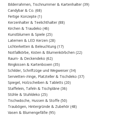
39
Bilderrahmen, Tischnummer & Kartenhalter
39
Produkte
68
Candybar & Co.
68
Produkte
1
Fertige Konzepte
1
Produkt
88
Kerzenhalter & Teelichthalter
88
Produkte
46
Kirchen & Traudeko
46
Produkte
25
Kunstblumen & Spiele
25
Produkte
28
Laternen & LED Kerzen
28
Produkte
17
Lichterketten & Beleuchtung
17
Produkte
22
Notfallkörbe, Kisten & Blumenkörbchen
22
Produkte
62
Raum- & Deckendeko
62
Produkte
35
Ringkissen & Kartenboxen
35
Produkte
34
Schilder, Schriftzüge und Wegweiser
34
Produkte
37
Servietten-/ringe, Platzteller & Tischdeko
37
Produkte
20
Spiegel, Holzscheiben & Tabletts
20
Produkte
36
Staffelein, Tafeln & Tischpläne
36
Produkte
25
Stühle & Stuhldeko
25
Produkte
50
Tischwäsche, Hussen & Stoffe
50
Produkte
48
Traubögen, Hintergründe & Zubehör
48
Produkte
95
Vasen & Blumengefäße
95