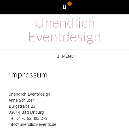
Skip
0
WooCommerce
to
content
Unendlich
Cart
Eventdesign
MENU
Impressum
Unendlich Eventdesign
Anne Schlüter
Burgstraße 23
33014 Bad Driburg
Tel: 0176 62 403 278
info@unendlich-events.de