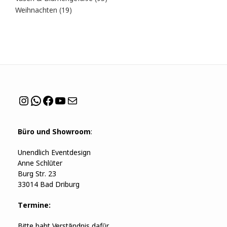
Produkte
19
Weihnachten
19
Produkte
Instagram
WhatsApp
Facebook
YouTube
Mail
Büro und Showroom
:
Unendlich Eventdesign
Anne Schlüter
Burg Str. 23
33014 Bad Driburg
Termine:
Bitte habt Verständnis dafür,