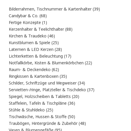
39
Bilderrahmen, Tischnummer & Kartenhalter
39
Produkte
68
Candybar & Co.
68
Produkte
1
Fertige Konzepte
1
Produkt
88
Kerzenhalter & Teelichthalter
88
Produkte
46
Kirchen & Traudeko
46
Produkte
25
Kunstblumen & Spiele
25
Produkte
28
Laternen & LED Kerzen
28
Produkte
17
Lichterketten & Beleuchtung
17
Produkte
22
Notfallkörbe, Kisten & Blumenkörbchen
22
Produkte
62
Raum- & Deckendeko
62
Produkte
35
Ringkissen & Kartenboxen
35
Produkte
34
Schilder, Schriftzüge und Wegweiser
34
Produkte
37
Servietten-/ringe, Platzteller & Tischdeko
37
Produkte
20
Spiegel, Holzscheiben & Tabletts
20
Produkte
36
Staffelein, Tafeln & Tischpläne
36
Produkte
25
Stühle & Stuhldeko
25
Produkte
50
Tischwäsche, Hussen & Stoffe
50
Produkte
48
Traubögen, Hintergründe & Zubehör
48
Produkte
95
Vasen & Blumengefäße
95