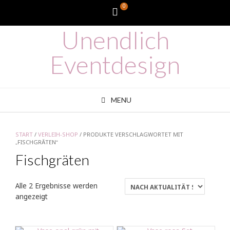
Skip
0
WooCommerce
to
content
Unendlich
Cart
Eventdesign
MENU
START
/
VERLEIH-SHOP
/ PRODUKTE VERSCHLAGWORTET MIT
„FISCHGRÄTEN“
Fischgräten
Alle 2 Ergebnisse werden
Nach
angezeigt
Aktualität
sortiert