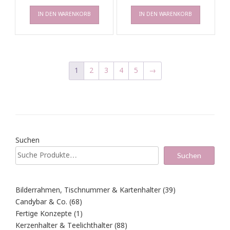
IN DEN WARENKORB
IN DEN WARENKORB
1
2
3
4
5
→
Suchen
Suchen
39
Bilderrahmen, Tischnummer & Kartenhalter
39
Produkte
68
Candybar & Co.
68
Produkte
1
Fertige Konzepte
1
Produkt
88
Kerzenhalter & Teelichthalter
88