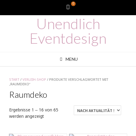
Skip
0
WooCommerce
to
content
Unendlich
Cart
Eventdesign
MENU
START
/
VERLEIH-SHOP
/ PRODUKTE VERSCHLAGWORTET MIT
„RAUMDEKO“
Raumdeko
Ergebnisse 1 – 16 von 65
Nach
werden angezeigt
Aktualität
sortiert