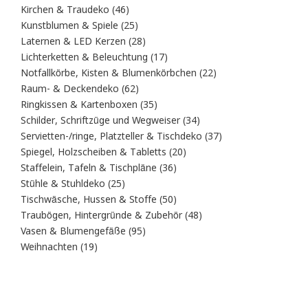
Produkte
46
Kirchen & Traudeko
46
Produkte
25
Kunstblumen & Spiele
25
Produkte
28
Laternen & LED Kerzen
28
Produkte
17
Lichterketten & Beleuchtung
17
Produkte
22
Notfallkörbe, Kisten & Blumenkörbchen
22
Produkte
62
Raum- & Deckendeko
62
Produkte
35
Ringkissen & Kartenboxen
35
Produkte
34
Schilder, Schriftzüge und Wegweiser
34
Produkte
37
Servietten-/ringe, Platzteller & Tischdeko
37
Produkte
20
Spiegel, Holzscheiben & Tabletts
20
Produkte
36
Staffelein, Tafeln & Tischpläne
36
Produkte
25
Stühle & Stuhldeko
25
Produkte
50
Tischwäsche, Hussen & Stoffe
50
Produkte
48
Traubögen, Hintergründe & Zubehör
48
Produkte
95
Vasen & Blumengefäße
95
Produkte
19
Weihnachten
19
Produkte