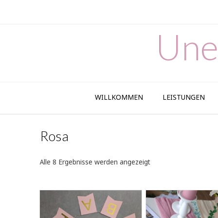
Skip
to
content
Une
WILLKOMMEN
LEISTUNGEN
Rosa
Nach
Alle 8 Ergebnisse werden angezeigt
Aktualität
sortiert