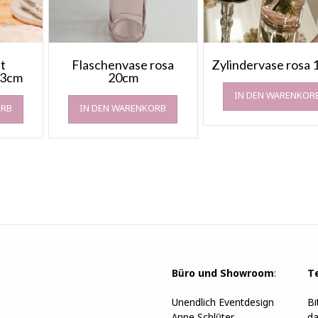
t
Flaschenvase rosa
Zylindervase rosa
13cm
20cm
IN DEN WARENKOR
ORB
IN DEN WARENKORB
Büro und Showroom
:
T
Unendlich Eventdesign
Bi