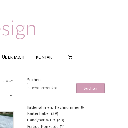
sign
ÜBER MICH
KONTAKT
Suchen
T „ROSA“
Suchen
Bilderrahmen, Tischnummer &
39
Kartenhalter
39
Produkte
68
Candybar & Co.
68
Produkte
1
Fertige Konzepte
1