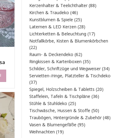
Produkt
88
Kerzenhalter & Teelichthalter
88
Produkte
46
Kirchen & Traudeko
46
Produkte
25
Kunstblumen & Spiele
25
Produkte
28
Laternen & LED Kerzen
28
Produkte
17
Lichterketten & Beleuchtung
17
Produkte
Notfallkörbe, Kisten & Blumenkörbchen
22
22
Produkte
62
Raum- & Deckendeko
62
Produkte
osa
35
Ringkissen & Kartenboxen
35
Produkte
34
Schilder, Schriftzüge und Wegweiser
34
Produkte
B
Servietten-/ringe, Platzteller & Tischdeko
37
37
Produkte
20
Spiegel, Holzscheiben & Tabletts
20
Produkte
36
Staffelein, Tafeln & Tischpläne
36
Produkte
25
Stühle & Stuhldeko
25
Produkte
50
Tischwäsche, Hussen & Stoffe
50
Produkte
48
Traubögen, Hintergründe & Zubehör
48
Produkte
95
Vasen & Blumengefäße
95
Produkte
19
Weihnachten
19