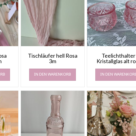
osa
Tischläufer hell Rosa
Teelichthalter
m
3m
Kristallglas alt r
ORB
IN DEN WARENKORB
IN DEN WARENKOR