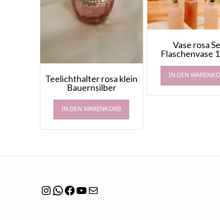
Vase rosa Se
Flaschenvase 
IN DEN WARENK
Teelichthalter rosa klein
Bauernsilber
IN DEN WARENKORB
Instagram
WhatsApp
Facebook
YouTube
Mail