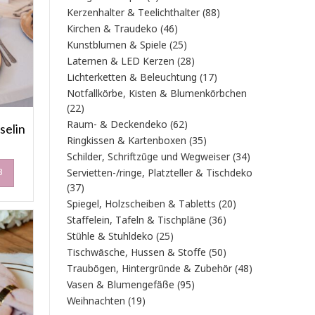
Produkt
88
Kerzenhalter & Teelichthalter
88
Produkte
46
Kirchen & Traudeko
46
Produkte
25
Kunstblumen & Spiele
25
Produkte
28
Laternen & LED Kerzen
28
Produkte
17
Lichterketten & Beleuchtung
17
Produkte
Notfallkörbe, Kisten & Blumenkörbchen
22
22
Produkte
62
Raum- & Deckendeko
62
selin
Produkte
35
Ringkissen & Kartenboxen
35
Produkte
34
Schilder, Schriftzüge und Wegweiser
34
Produkte
B
Servietten-/ringe, Platzteller & Tischdeko
37
37
Produkte
20
Spiegel, Holzscheiben & Tabletts
20
Produkte
36
Staffelein, Tafeln & Tischpläne
36
Produkte
25
Stühle & Stuhldeko
25
Produkte
50
Tischwäsche, Hussen & Stoffe
50
Produkte
48
Traubögen, Hintergründe & Zubehör
48
Produkte
95
Vasen & Blumengefäße
95
Produkte
19
Weihnachten
19