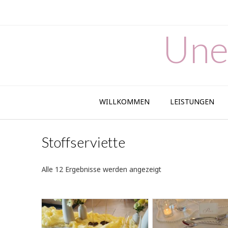
Skip
to
content
Une
WILLKOMMEN
LEISTUNGEN
Stoffserviette
Nach
Alle 12 Ergebnisse werden angezeigt
Aktualität
sortiert