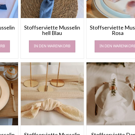
usselin
Stoffserviette Musselin
Stoffserviette Mus
u
hell Blau
Rosa
ORB
IN DEN WARENKORB
IN DEN WARENKOR
usselin
Stoffserviette Musselin
Stoffserviette Da