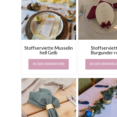
Stoffserviette Musselin
Stoffserviet
hell Gelb
Burgunder r
IN DEN WARENKORB
IN DEN WARENK