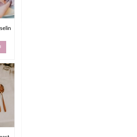
Produkte
selin
B
mast