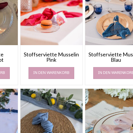
te
Stoffserviette Musselin
Stoffserviette Mus
ot
Pink
Blau
ORB
IN DEN WARENKORB
IN DEN WARENKOR