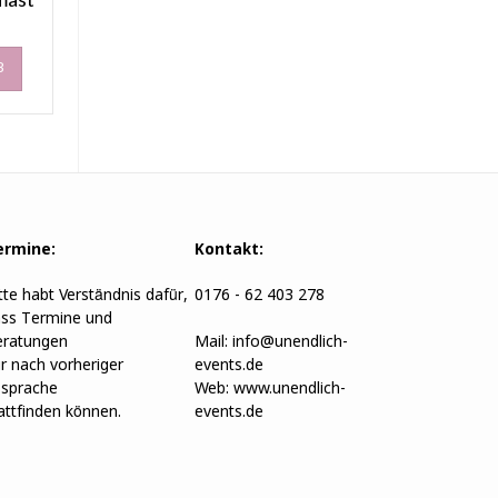
B
ermine:
Kontakt:
tte habt Verständnis dafür,
0176 - 62 403 278
ss Termine und
ratungen
Mail:
info@unendlich-
r nach vorheriger
events.de
sprache
Web:
www.unendlich-
attfinden können.
events.de