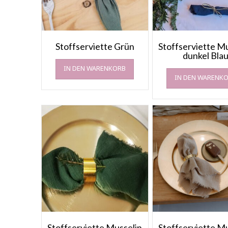
Stoffserviette Grün
Stoffserviette M
dunkel Bla
IN DEN WARENKORB
IN DEN WARENK
Stoffserviette Musselin
Stoffserviette M