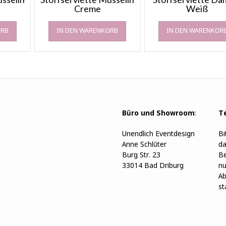
Creme
Weiß
ORB
IN DEN WARENKORB
IN DEN WARENKOR
Büro und Showroom
:
T
Unendlich Eventdesign
Bi
Anne Schlüter
da
Burg Str. 23
Be
33014 Bad Driburg
nu
Ab
st