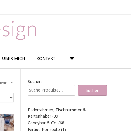
sign
ÜBER MICH
KONTAKT
Suchen
RVIETTE“
Suchen
Bilderrahmen, Tischnummer &
39
Kartenhalter
39
Produkte
68
Candybar & Co.
68
Produkte
1
Fertige Konzepte
1