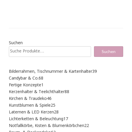
Suchen
Suchen
39
Bilderrahmen, Tischnummer & Kartenhalter
39
Produkte
68
Candybar & Co.
68
Produkte
1
Fertige Konzepte
1
Produkt
88
Kerzenhalter & Teelichthalter
88
Produkte
46
Kirchen & Traudeko
46
Produkte
25
Kunstblumen & Spiele
25
Produkte
28
Laternen & LED Kerzen
28
Produkte
17
Lichterketten & Beleuchtung
17
Produkte
22
Notfallkörbe, Kisten & Blumenkörbchen
22
Produkte