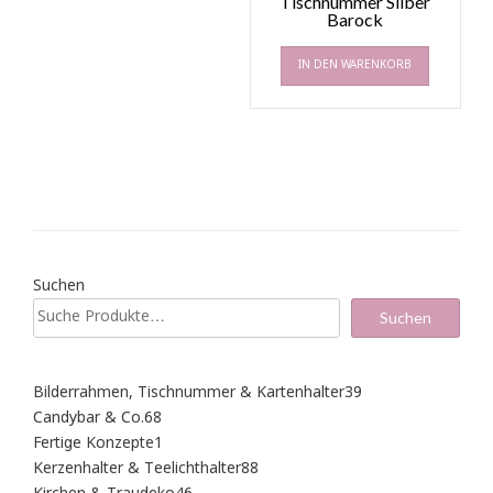
Tischnummer Silber
Barock
IN DEN WARENKORB
Suchen
Suchen
39
Bilderrahmen, Tischnummer & Kartenhalter
39
Produkte
68
Candybar & Co.
68
Produkte
1
Fertige Konzepte
1
Produkt
88
Kerzenhalter & Teelichthalter
88
Produkte
46