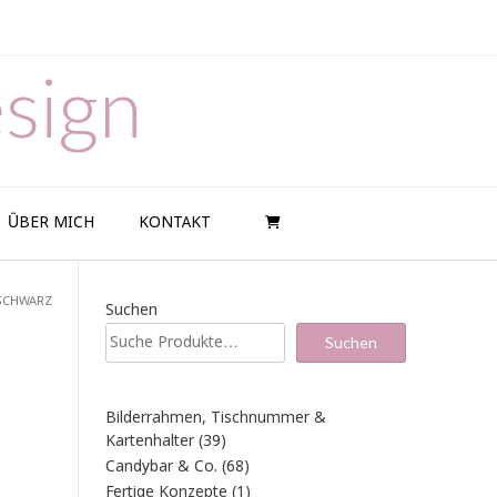
sign
ÜBER MICH
KONTAKT
 SCHWARZ
Suchen
Suchen
Bilderrahmen, Tischnummer &
39
Kartenhalter
39
Produkte
68
Candybar & Co.
68
Produkte
1
Fertige Konzepte
1