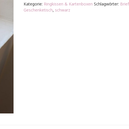
Schwarz
Kategorie:
Ringkissen & Kartenboxen
Schlagwörter:
Brie
Menge
Geschenketisch
,
schwarz