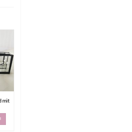
d mit
B