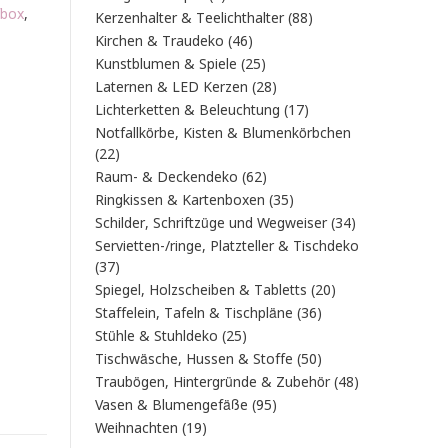
fbox
,
Produkt
88
Kerzenhalter & Teelichthalter
88
Produkte
46
Kirchen & Traudeko
46
Produkte
25
Kunstblumen & Spiele
25
Produkte
28
Laternen & LED Kerzen
28
Produkte
17
Lichterketten & Beleuchtung
17
Produkte
Notfallkörbe, Kisten & Blumenkörbchen
22
22
Produkte
62
Raum- & Deckendeko
62
Produkte
35
Ringkissen & Kartenboxen
35
Produkte
34
Schilder, Schriftzüge und Wegweiser
34
Produkte
Servietten-/ringe, Platzteller & Tischdeko
37
37
Produkte
20
Spiegel, Holzscheiben & Tabletts
20
Produkte
36
Staffelein, Tafeln & Tischpläne
36
Produkte
25
Stühle & Stuhldeko
25
Produkte
50
Tischwäsche, Hussen & Stoffe
50
Produkte
48
Traubögen, Hintergründe & Zubehör
48
Produkte
95
Vasen & Blumengefäße
95
Produkte
19
Weihnachten
19