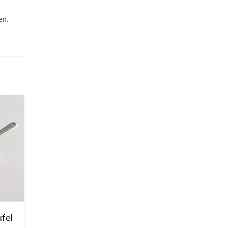
en.
ufel