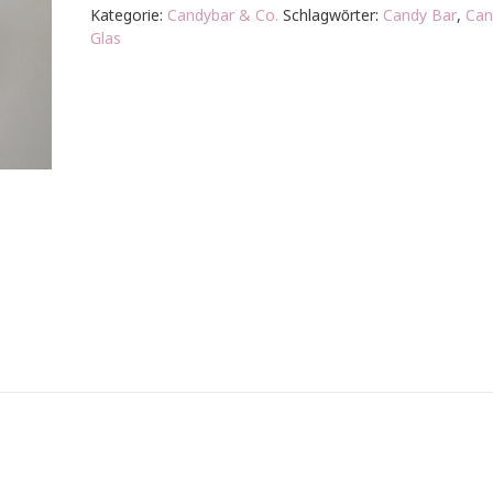
Gläser
Kategorie:
Candybar & Co.
Schlagwörter:
Candy Bar
,
Can
Set
Glas
"Vintage"
Nr.
1
Menge