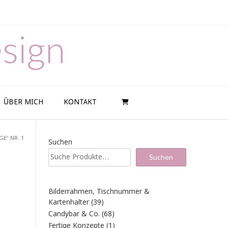
sign
ÜBER MICH
KONTAKT
GE“ NR. 1
Suchen
Suchen
Bilderrahmen, Tischnummer &
39
Kartenhalter
39
Produkte
68
Candybar & Co.
68
Produkte
1
Fertige Konzepte
1