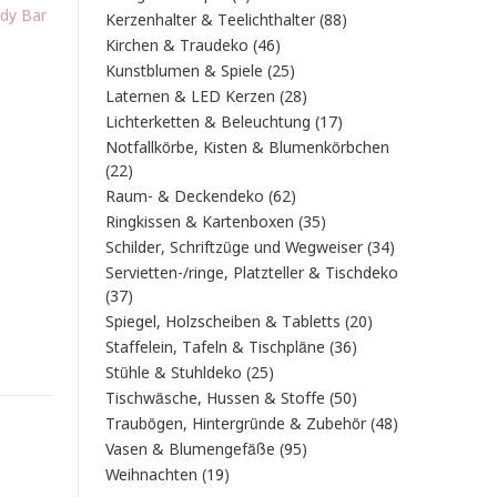
dy Bar
Produkt
88
Kerzenhalter & Teelichthalter
88
Produkte
46
Kirchen & Traudeko
46
Produkte
25
Kunstblumen & Spiele
25
Produkte
28
Laternen & LED Kerzen
28
Produkte
17
Lichterketten & Beleuchtung
17
Produkte
Notfallkörbe, Kisten & Blumenkörbchen
22
22
Produkte
62
Raum- & Deckendeko
62
Produkte
35
Ringkissen & Kartenboxen
35
Produkte
34
Schilder, Schriftzüge und Wegweiser
34
Produkte
Servietten-/ringe, Platzteller & Tischdeko
37
37
Produkte
20
Spiegel, Holzscheiben & Tabletts
20
Produkte
36
Staffelein, Tafeln & Tischpläne
36
Produkte
25
Stühle & Stuhldeko
25
Produkte
50
Tischwäsche, Hussen & Stoffe
50
Produkte
48
Traubögen, Hintergründe & Zubehör
48
Produkte
95
Vasen & Blumengefäße
95
Produkte
19
Weihnachten
19