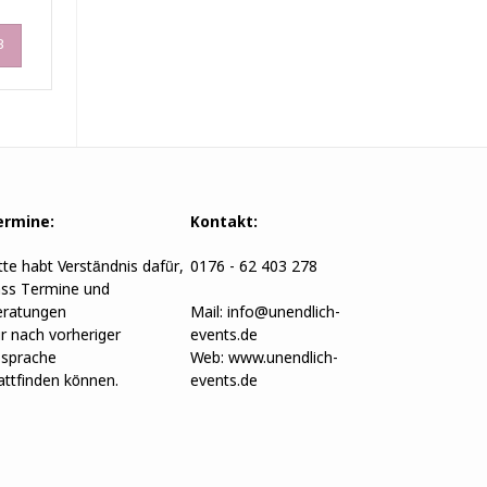
B
ermine:
Kontakt:
tte habt Verständnis dafür,
0176 - 62 403 278
ss Termine und
ratungen
Mail:
info@unendlich-
r nach vorheriger
events.de
sprache
Web:
www.unendlich-
attfinden können.
events.de