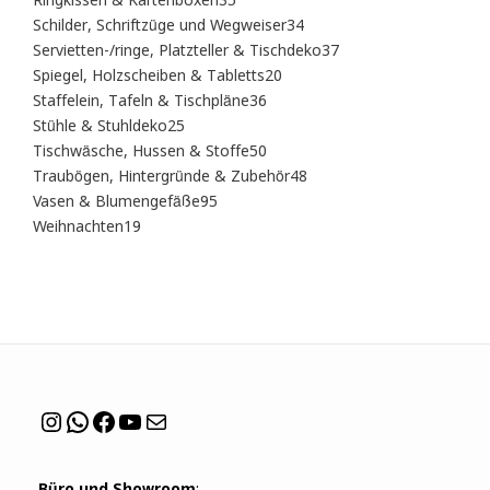
Ringkissen & Kartenboxen
35
Produkte
34
Schilder, Schriftzüge und Wegweiser
34
Produkte
37
Servietten-/ringe, Platzteller & Tischdeko
37
Produkte
20
Spiegel, Holzscheiben & Tabletts
20
Produkte
36
Staffelein, Tafeln & Tischpläne
36
Produkte
25
Stühle & Stuhldeko
25
Produkte
50
Tischwäsche, Hussen & Stoffe
50
Produkte
48
Traubögen, Hintergründe & Zubehör
48
Produkte
95
Vasen & Blumengefäße
95
Produkte
19
Weihnachten
19
Produkte
Instagram
WhatsApp
Facebook
YouTube
Mail
Büro und Showroom
: