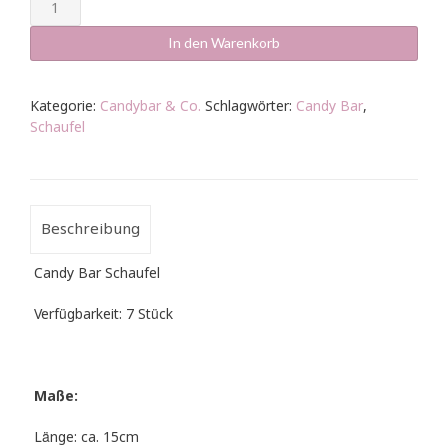
Candy
Bar
-
In den Warenkorb
Schaufel
Silber
Menge
Kategorie:
Candybar & Co.
Schlagwörter:
Candy Bar
,
Schaufel
Beschreibung
Candy Bar Schaufel
Verfügbarkeit: 7 Stück
Maße:
Länge: ca. 15cm