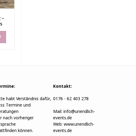
 –
s
B
ermine:
Kontakt:
tte habt Verständnis dafür,
0176 - 62 403 278
ss Termine und
ratungen
Mail:
info@unendlich-
r nach vorheriger
events.de
sprache
Web:
www.unendlich-
attfinden können.
events.de