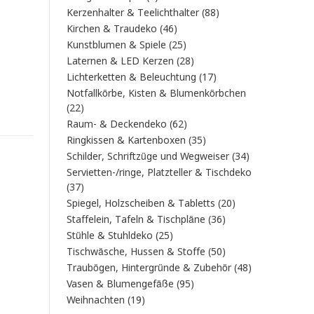
Produkt
88
Kerzenhalter & Teelichthalter
88
Produkte
46
Kirchen & Traudeko
46
Produkte
25
Kunstblumen & Spiele
25
Produkte
28
Laternen & LED Kerzen
28
Produkte
17
Lichterketten & Beleuchtung
17
Produkte
Notfallkörbe, Kisten & Blumenkörbchen
22
22
Produkte
62
Raum- & Deckendeko
62
Produkte
35
Ringkissen & Kartenboxen
35
Produkte
34
Schilder, Schriftzüge und Wegweiser
34
Produkte
Servietten-/ringe, Platzteller & Tischdeko
37
37
Produkte
20
Spiegel, Holzscheiben & Tabletts
20
Produkte
36
Staffelein, Tafeln & Tischpläne
36
Produkte
25
Stühle & Stuhldeko
25
Produkte
50
Tischwäsche, Hussen & Stoffe
50
Produkte
48
Traubögen, Hintergründe & Zubehör
48
Produkte
95
Vasen & Blumengefäße
95
Produkte
19
Weihnachten
19