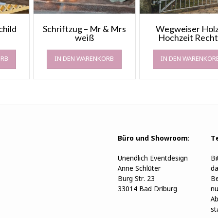
child
Schriftzug – Mr & Mrs
Wegweiser Holz
weiß
Hochzeit Recht
ORB
IN DEN WARENKORB
IN DEN WARENKOR
Büro und Showroom
:
T
Unendlich Eventdesign
Bi
Anne Schlüter
da
Burg Str. 23
Be
33014 Bad Driburg
nu
Ab
st