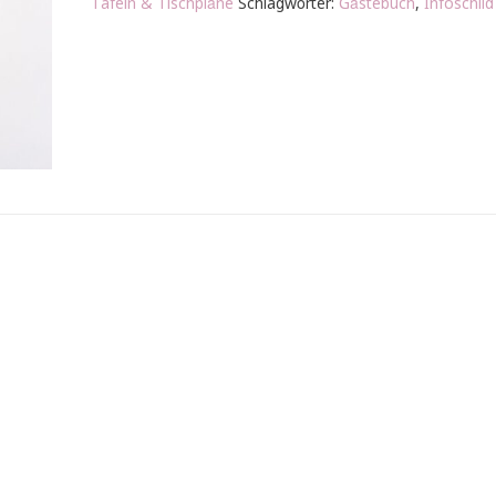
Tafeln & Tischpläne
Schlagwörter:
Gästebuch
,
Infoschild