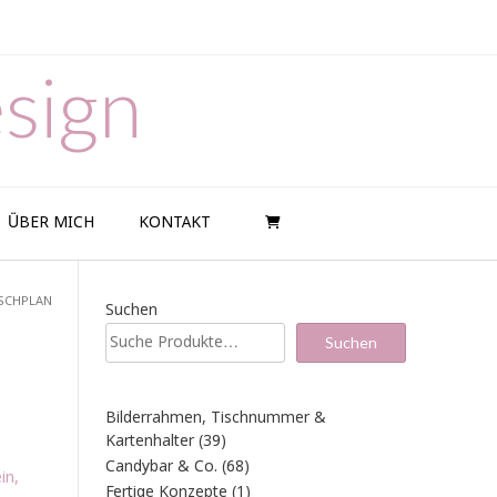
sign
ÜBER MICH
KONTAKT
ISCHPLAN
Suchen
Suchen
Bilderrahmen, Tischnummer &
39
Kartenhalter
39
Produkte
68
Candybar & Co.
68
in,
Produkte
1
Fertige Konzepte
1