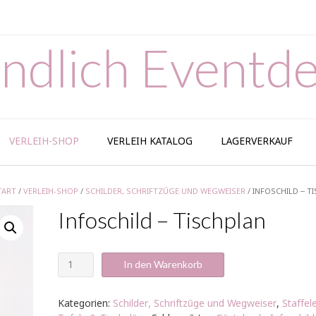
ndlich Eventde
VERLEIH-SHOP
VERLEIH KATALOG
LAGERVERKAUF
TART
/
VERLEIH-SHOP
/
SCHILDER, SCHRIFTZÜGE UND WEGWEISER
/ INFOSCHILD – T
Infoschild – Tischplan
Infoschild
In den Warenkorb
-
Tischplan
Menge
Kategorien:
Schilder, Schriftzüge und Wegweiser
,
Staffele