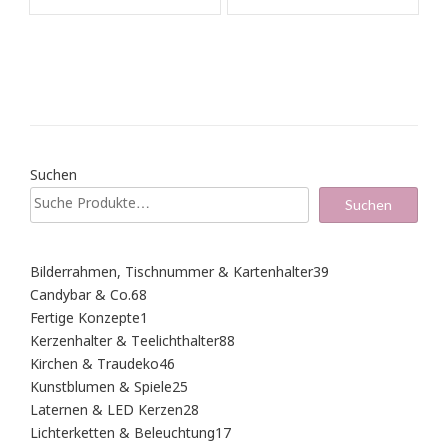
Suchen
Suchen
39
Bilderrahmen, Tischnummer & Kartenhalter
39
Produkte
68
Candybar & Co.
68
Produkte
1
Fertige Konzepte
1
Produkt
88
Kerzenhalter & Teelichthalter
88
Produkte
46
Kirchen & Traudeko
46
Produkte
25
Kunstblumen & Spiele
25
Produkte
28
Laternen & LED Kerzen
28
Produkte
17
Lichterketten & Beleuchtung
17