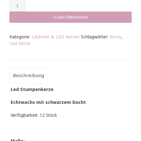
Led
Stumpenkerze
12cm
In den Warenkorb
Echtwachs
schwarzer
Docht
Kategorie:
Laternen & LED Kerzen
Schlagwörter:
Kerze
,
Menge
Led-Kerze
Beschreibung
Led Stumpenkerze
Echtwachs mit schwarzem Docht
Verfügbarkeit: 12 Stück