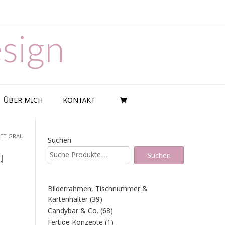
sign
ÜBER MICH
KONTAKT
SET GRAU
Suchen
u
Suchen
Bilderrahmen, Tischnummer &
39
Kartenhalter
39
Produkte
68
Candybar & Co.
68
Produkte
1
Fertige Konzepte
1