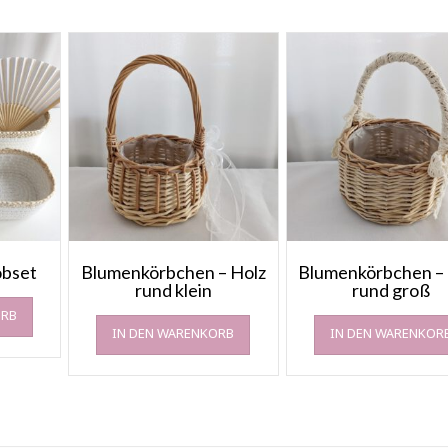
obset
Blumenkörbchen – Holz
Blumenkörbchen –
rund klein
rund groß
ORB
IN DEN WARENKORB
IN DEN WARENKOR