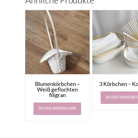
Ähnliche Produkte
Blumenkörbchen –
3 Körbchen – K
Weiß geflochten
filigran
IN DEN WARENK
IN DEN WARENKORB