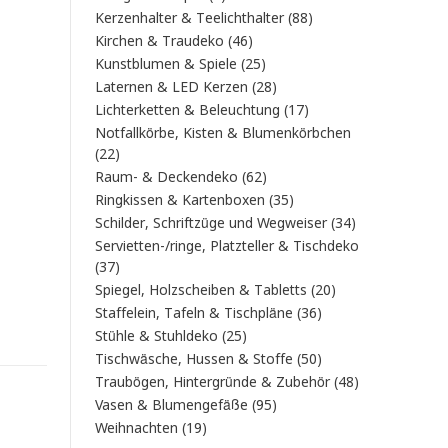
Produkt
88
Kerzenhalter & Teelichthalter
88
Produkte
46
Kirchen & Traudeko
46
Produkte
25
Kunstblumen & Spiele
25
Produkte
28
Laternen & LED Kerzen
28
Produkte
17
Lichterketten & Beleuchtung
17
Produkte
Notfallkörbe, Kisten & Blumenkörbchen
22
22
Produkte
62
Raum- & Deckendeko
62
Produkte
35
Ringkissen & Kartenboxen
35
Produkte
34
Schilder, Schriftzüge und Wegweiser
34
Produkte
Servietten-/ringe, Platzteller & Tischdeko
37
37
Produkte
20
Spiegel, Holzscheiben & Tabletts
20
Produkte
36
Staffelein, Tafeln & Tischpläne
36
Produkte
25
Stühle & Stuhldeko
25
Produkte
50
Tischwäsche, Hussen & Stoffe
50
Produkte
48
Traubögen, Hintergründe & Zubehör
48
Produkte
95
Vasen & Blumengefäße
95
Produkte
19
Weihnachten
19