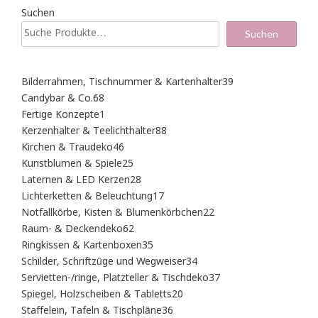
Suchen
Suchen
39
Bilderrahmen, Tischnummer & Kartenhalter
39
Produkte
68
Candybar & Co.
68
Produkte
1
Fertige Konzepte
1
Produkt
88
Kerzenhalter & Teelichthalter
88
Produkte
46
Kirchen & Traudeko
46
Produkte
25
Kunstblumen & Spiele
25
Produkte
28
Laternen & LED Kerzen
28
Produkte
17
Lichterketten & Beleuchtung
17
Produkte
22
Notfallkörbe, Kisten & Blumenkörbchen
22
Produkte
62
Raum- & Deckendeko
62
Produkte
35
Ringkissen & Kartenboxen
35
Produkte
34
Schilder, Schriftzüge und Wegweiser
34
Produkte
37
Servietten-/ringe, Platzteller & Tischdeko
37
Produkte
20
Spiegel, Holzscheiben & Tabletts
20
Produkte
36
Staffelein, Tafeln & Tischpläne
36