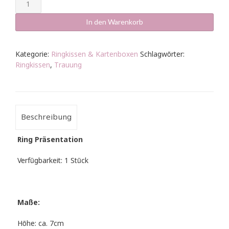
Ringbox
-
Mr
In den Warenkorb
&
Mrs
Holz
Kategorie:
Ringkissen & Kartenboxen
Schlagwörter:
Menge
Ringkissen
,
Trauung
Beschreibung
Ring Präsentation
Verfügbarkeit: 1 Stück
Maße:
Höhe: ca. 7cm