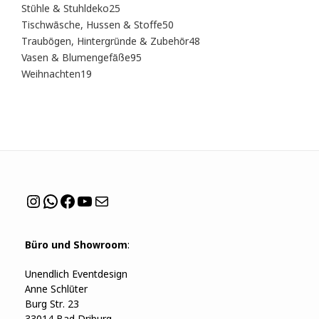
Produkte
25
Stühle & Stuhldeko
25
Produkte
50
Tischwäsche, Hussen & Stoffe
50
Produkte
48
Traubögen, Hintergründe & Zubehör
48
Produkte
95
Vasen & Blumengefäße
95
Produkte
19
Weihnachten
19
Produkte
Instagram
WhatsApp
Facebook
YouTube
Mail
Büro und Showroom
:
Unendlich Eventdesign
Anne Schlüter
Burg Str. 23