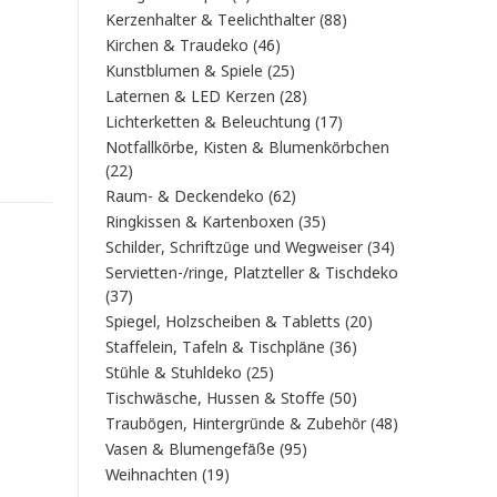
Produkt
88
Kerzenhalter & Teelichthalter
88
Produkte
46
Kirchen & Traudeko
46
Produkte
25
Kunstblumen & Spiele
25
Produkte
28
Laternen & LED Kerzen
28
Produkte
17
Lichterketten & Beleuchtung
17
Produkte
Notfallkörbe, Kisten & Blumenkörbchen
22
22
Produkte
62
Raum- & Deckendeko
62
Produkte
35
Ringkissen & Kartenboxen
35
Produkte
34
Schilder, Schriftzüge und Wegweiser
34
Produkte
Servietten-/ringe, Platzteller & Tischdeko
37
37
Produkte
20
Spiegel, Holzscheiben & Tabletts
20
Produkte
36
Staffelein, Tafeln & Tischpläne
36
Produkte
25
Stühle & Stuhldeko
25
Produkte
50
Tischwäsche, Hussen & Stoffe
50
Produkte
48
Traubögen, Hintergründe & Zubehör
48
Produkte
95
Vasen & Blumengefäße
95
Produkte
19
Weihnachten
19