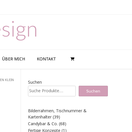
sign
ÜBER MICH
KONTAKT
EN KLEIN
Suchen
Suchen
Bilderrahmen, Tischnummer &
39
Kartenhalter
39
Produkte
68
Candybar & Co.
68
Produkte
1
Fertige Konzepte
1