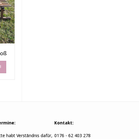
roß
B
ermine:
Kontakt:
tte habt Verständnis dafür,
0176 - 62 403 278