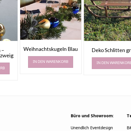
Weihnachtskugeln Blau
 –
Deko Schlitten g
dzweig
IN DEN WARENKORB
IN DEN WARENKOR
ORB
Büro und Showroom
:
T
Unendlich Eventdesign
Bi