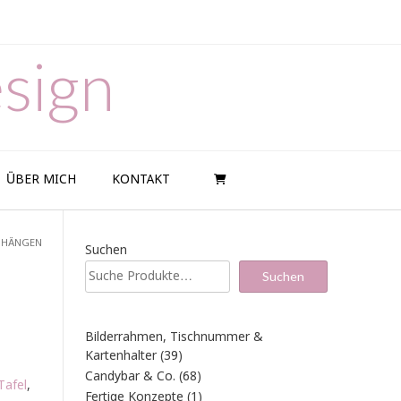
sign
ÜBER MICH
KONTAKT
M HÄNGEN
Suchen
Suchen
Bilderrahmen, Tischnummer &
39
Kartenhalter
39
Produkte
68
Candybar & Co.
68
Tafel
,
Produkte
1
Fertige Konzepte
1