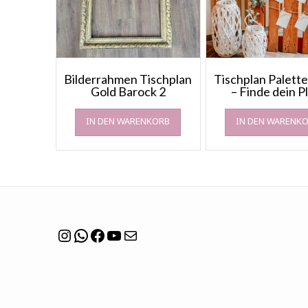
Bilderrahmen Tischplan
Tischplan Palett
Gold Barock 2
– Finde dein P
IN DEN WARENKORB
IN DEN WARENK
Instagram
WhatsApp
Facebook
YouTube
Mail