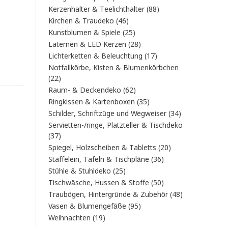
Produkt
88
Kerzenhalter & Teelichthalter
88
Produkte
46
Kirchen & Traudeko
46
Produkte
25
Kunstblumen & Spiele
25
Produkte
28
Laternen & LED Kerzen
28
Produkte
17
Lichterketten & Beleuchtung
17
Produkte
Notfallkörbe, Kisten & Blumenkörbchen
22
22
Produkte
62
Raum- & Deckendeko
62
Produkte
35
Ringkissen & Kartenboxen
35
Produkte
34
Schilder, Schriftzüge und Wegweiser
34
Produkte
Servietten-/ringe, Platzteller & Tischdeko
37
37
Produkte
20
Spiegel, Holzscheiben & Tabletts
20
Produkte
36
Staffelein, Tafeln & Tischpläne
36
Produkte
25
Stühle & Stuhldeko
25
Produkte
50
Tischwäsche, Hussen & Stoffe
50
Produkte
48
Traubögen, Hintergründe & Zubehör
48
Produkte
95
Vasen & Blumengefäße
95
Produkte
19
Weihnachten
19