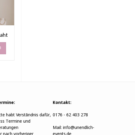
raht
B
ermine:
Kontakt:
tte habt Verständnis dafür,
0176 - 62 403 278
ss Termine und
ratungen
Mail:
info@unendlich-
r nach vorheriger
events.de