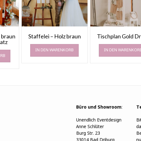
e braun
Staffelei – Holz braun
Tischplan Gold D
latz
IN DEN WARENKORB
IN DEN WARENKOR
ORB
Büro und Showroom
:
T
Unendlich Eventdesign
Bi
Anne Schlüter
da
Burg Str. 23
Be
33014 Bad Driburg
nu