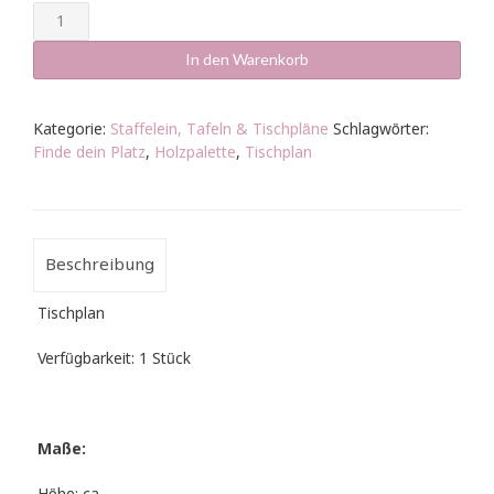
Tischplan
Palette
braun
In den Warenkorb
-
Finde
dein
Kategorie:
Staffelein, Tafeln & Tischpläne
Schlagwörter:
Platz
Finde dein Platz
,
Holzpalette
,
Tischplan
Menge
Beschreibung
Tischplan
Verfügbarkeit: 1 Stück
Maße: