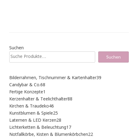
Suchen
Suchen
39
Bilderrahmen, Tischnummer & Kartenhalter
39
Produkte
68
Candybar & Co.
68
Produkte
1
Fertige Konzepte
1
Produkt
88
Kerzenhalter & Teelichthalter
88
Produkte
46
Kirchen & Traudeko
46
Produkte
25
Kunstblumen & Spiele
25
Produkte
28
Laternen & LED Kerzen
28
Produkte
17
Lichterketten & Beleuchtung
17
Produkte
22
Notfallkörbe, Kisten & Blumenkörbchen
22