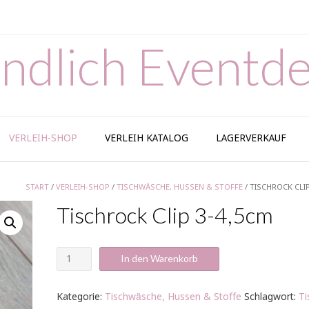
ndlich Eventde
VERLEIH-SHOP
VERLEIH KATALOG
LAGERVERKAUF
START
/
VERLEIH-SHOP
/
TISCHWÄSCHE, HUSSEN & STOFFE
/ TISCHROCK CLIP
Tischrock Clip 3-4,5cm
Tischrock
In den Warenkorb
Clip
3-
4,5cm
Kategorie:
Tischwäsche, Hussen & Stoffe
Schlagwort:
Ti