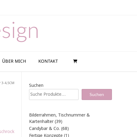
sign
ÜBER MICH
KONTAKT
 3-4,5CM
Suchen
Suchen
Bilderrahmen, Tischnummer &
39
Kartenhalter
39
Produkte
68
Candybar & Co.
68
schrock
Produkte
1
Fertige Konzepte
1