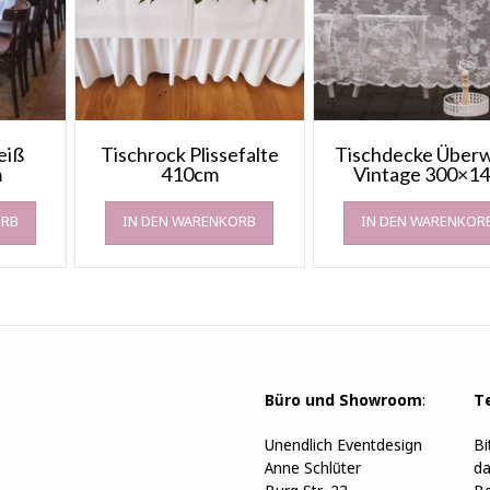
eiß
Tischrock Plissefalte
Tischdecke Über
m
410cm
Vintage 300×1
ORB
IN DEN WARENKORB
IN DEN WARENKOR
Büro und Showroom
:
T
Unendlich Eventdesign
Bi
Anne Schlüter
da