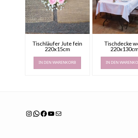
Tischläufer Jute fein
Tischdecke w
220x15cm
220x130c
IN DEN WARENKORB
IN DEN WARENK
Instagram
WhatsApp
Facebook
YouTube
Mail