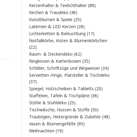
Produkt
88
Kerzenhalter & Teelichthalter
88
Produkte
46
Kirchen & Traudeko
46
Produkte
25
Kunstblumen & Spiele
25
Produkte
28
Laternen & LED Kerzen
28
Produkte
17
Lichterketten & Beleuchtung
17
Produkte
Notfallkörbe, Kisten & Blumenkörbchen
22
22
Produkte
62
Raum- & Deckendeko
62
Produkte
35
Ringkissen & Kartenboxen
35
Produkte
34
Schilder, Schriftzüge und Wegweiser
34
Produkte
Servietten-/ringe, Platzteller & Tischdeko
37
37
Produkte
20
Spiegel, Holzscheiben & Tabletts
20
Produkte
36
Staffelein, Tafeln & Tischpläne
36
Produkte
25
Stühle & Stuhldeko
25
Produkte
50
Tischwäsche, Hussen & Stoffe
50
Produkte
48
Traubögen, Hintergründe & Zubehör
48
Produkte
95
Vasen & Blumengefäße
95
Produkte
19
Weihnachten
19