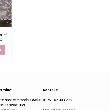
wurf
45
B
ermine:
Kontakt:
tte habt Verständnis dafür,
0176 - 62 403 278
ss Termine und