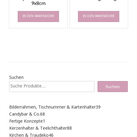
9x8cm
IN DEN WARENKORB
IN DEN WARENKORB
Suchen
Suchen
39
Bilderrahmen, Tischnummer & Kartenhalter
39
Produkte
68
Candybar & Co.
68
Produkte
1
Fertige Konzepte
1
Produkt
88
Kerzenhalter & Teelichthalter
88
Produkte
46
Kirchen & Traudeko
46