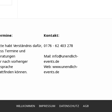
ermine:
Kontakt:
tte habt Verständnis dafür,
0176 - 62 403 278
ss Termine und
ratungen
Mail:
info@unendlich-
r nach vorheriger
events.de
sprache
Web:
www.unendlich-
attfinden können.
events.de
WILLKOMMEN
IMPRESSUM
DATENSCHUTZ
AGB