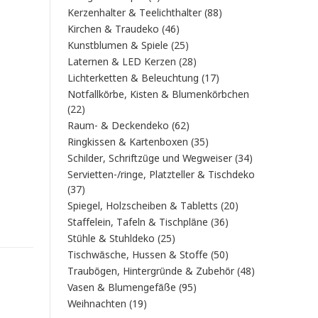
Produkt
88
Kerzenhalter & Teelichthalter
88
Produkte
46
Kirchen & Traudeko
46
Produkte
25
Kunstblumen & Spiele
25
Produkte
28
Laternen & LED Kerzen
28
Produkte
17
Lichterketten & Beleuchtung
17
Produkte
Notfallkörbe, Kisten & Blumenkörbchen
22
22
Produkte
62
Raum- & Deckendeko
62
Produkte
35
Ringkissen & Kartenboxen
35
Produkte
34
Schilder, Schriftzüge und Wegweiser
34
Produkte
Servietten-/ringe, Platzteller & Tischdeko
37
37
Produkte
20
Spiegel, Holzscheiben & Tabletts
20
Produkte
36
Staffelein, Tafeln & Tischpläne
36
Produkte
25
Stühle & Stuhldeko
25
Produkte
50
Tischwäsche, Hussen & Stoffe
50
Produkte
48
Traubögen, Hintergründe & Zubehör
48
Produkte
95
Vasen & Blumengefäße
95
Produkte
19
Weihnachten
19