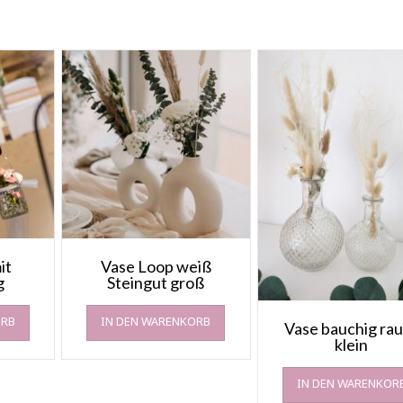
it
Vase Loop weiß
g
Steingut groß
ORB
IN DEN WARENKORB
Vase bauchig ra
klein
IN DEN WARENKOR