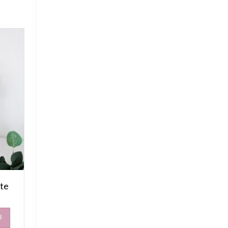
ute
B