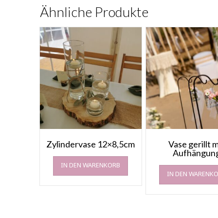
Ähnliche Produkte
Zylindervase 12×8,5cm
Vase gerillt m
Aufhängun
IN DEN WARENKORB
IN DEN WARENK