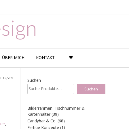
sign
ÜBER MICH
KONTAKT
T 12,5CM
Suchen
Suchen
Bilderrahmen, Tischnummer &
39
Kartenhalter
39
Produkte
68
Candybar & Co.
68
ker
,
Produkte
1
Fertige Konzepte
1