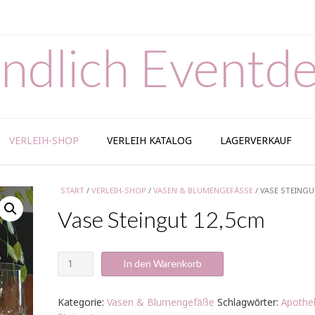
ndlich Eventde
VERLEIH-SHOP
VERLEIH KATALOG
LAGERVERKAUF
START
/
VERLEIH-SHOP
/
VASEN & BLUMENGEFÄSSE
/ VASE STEINGU
Vase Steingut 12,5cm
Vase
In den Warenkorb
Steingut
12,5cm
Menge
Kategorie:
Vasen & Blumengefäße
Schlagwörter:
Apothe