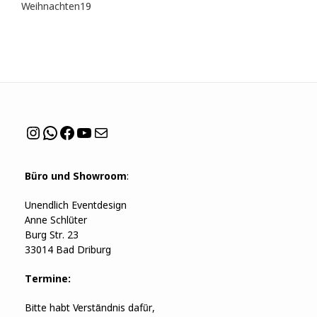
Produkte
19
Weihnachten
19
Produkte
Instagram
WhatsApp
Facebook
YouTube
Mail
Büro und Showroom
:
Unendlich Eventdesign
Anne Schlüter
Burg Str. 23
33014 Bad Driburg
Termine:
Bitte habt Verständnis dafür,