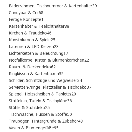
39
Bilderrahmen, Tischnummer & Kartenhalter
39
Produkte
68
Candybar & Co.
68
Produkte
1
Fertige Konzepte
1
Produkt
88
Kerzenhalter & Teelichthalter
88
Produkte
46
Kirchen & Traudeko
46
Produkte
25
Kunstblumen & Spiele
25
Produkte
28
Laternen & LED Kerzen
28
Produkte
17
Lichterketten & Beleuchtung
17
Produkte
22
Notfallkörbe, Kisten & Blumenkörbchen
22
Produkte
62
Raum- & Deckendeko
62
Produkte
35
Ringkissen & Kartenboxen
35
Produkte
34
Schilder, Schriftzüge und Wegweiser
34
Produkte
37
Servietten-/ringe, Platzteller & Tischdeko
37
Produkte
20
Spiegel, Holzscheiben & Tabletts
20
Produkte
36
Staffelein, Tafeln & Tischpläne
36
Produkte
25
Stühle & Stuhldeko
25
Produkte
50
Tischwäsche, Hussen & Stoffe
50
Produkte
48
Traubögen, Hintergründe & Zubehör
48
Produkte
95
Vasen & Blumengefäße
95