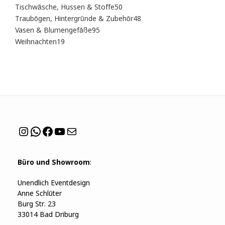
Produkte
50
Tischwäsche, Hussen & Stoffe
50
Produkte
48
Traubögen, Hintergründe & Zubehör
48
Produkte
95
Vasen & Blumengefäße
95
Produkte
19
Weihnachten
19
Produkte
Instagram
WhatsApp
Facebook
YouTube
Mail
Büro und Showroom
:
Unendlich Eventdesign
Anne Schlüter
Burg Str. 23
33014 Bad Driburg