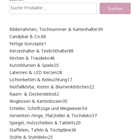
Suchen
39
Bilderrahmen, Tischnummer & Kartenhalter
39
Produkte
68
Candybar & Co.
68
Produkte
1
Fertige Konzepte
1
Produkt
88
Kerzenhalter & Teelichthalter
88
Produkte
46
Kirchen & Traudeko
46
Produkte
25
Kunstblumen & Spiele
25
Produkte
28
Laternen & LED Kerzen
28
Produkte
17
Lichterketten & Beleuchtung
17
Produkte
22
Notfallkörbe, Kisten & Blumenkörbchen
22
Produkte
62
Raum- & Deckendeko
62
Produkte
35
Ringkissen & Kartenboxen
35
Produkte
34
Schilder, Schriftzüge und Wegweiser
34
Produkte
37
Servietten-/ringe, Platzteller & Tischdeko
37
Produkte
20
Spiegel, Holzscheiben & Tabletts
20
Produkte
36
Staffelein, Tafeln & Tischpläne
36
Produkte
25
Stühle & Stuhldeko
25