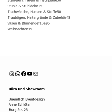
36
Staffelein, Tafeln & Tischpläne
36
Produkte
25
Stühle & Stuhldeko
25
Produkte
50
Tischwäsche, Hussen & Stoffe
50
Produkte
48
Traubögen, Hintergründe & Zubehör
48
Produkte
95
Vasen & Blumengefäße
95
Produkte
19
Weihnachten
19
Produkte
Instagram
WhatsApp
Facebook
YouTube
Mail
Büro und Showroom
:
Unendlich Eventdesign
Anne Schlüter
Burg Str. 23