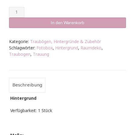
Hintergrund
Bogen
rund
In den Warenkorb
200cm
Gold
Menge
Kategorie:
Traubögen, Hintergründe & Zubehör
Schlagwörter:
Fotobox
,
Hintergrund
,
Raumdeko
,
Traubogen
,
Trauung
Beschreibung
Hintergrund
Verfügbarkeit: 1 Stück