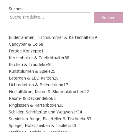
Suchen
Suchen
39
Bilderrahmen, Tischnummer & Kartenhalter
39
Produkte
68
Candybar & Co.
68
Produkte
1
Fertige Konzepte
1
Produkt
88
Kerzenhalter & Teelichthalter
88
Produkte
46
Kirchen & Traudeko
46
Produkte
25
Kunstblumen & Spiele
25
Produkte
28
Laternen & LED Kerzen
28
Produkte
17
Lichterketten & Beleuchtung
17
Produkte
22
Notfallkörbe, Kisten & Blumenkörbchen
22
Produkte
62
Raum- & Deckendeko
62
Produkte
35
Ringkissen & Kartenboxen
35
Produkte
34
Schilder, Schriftzüge und Wegweiser
34
Produkte
37
Servietten-/ringe, Platzteller & Tischdeko
37
Produkte
20
Spiegel, Holzscheiben & Tabletts
20
Produkte