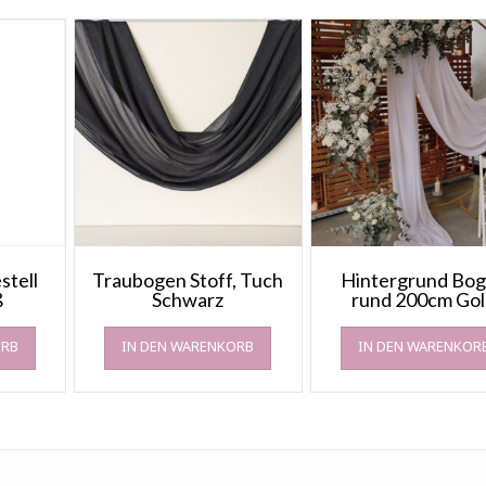
stell
Traubogen Stoff, Tuch
Hintergrund Bo
ß
Schwarz
rund 200cm Go
ORB
IN DEN WARENKORB
IN DEN WARENKOR