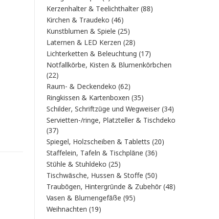
Produkt
88
Kerzenhalter & Teelichthalter
88
Produkte
46
Kirchen & Traudeko
46
Produkte
25
Kunstblumen & Spiele
25
Produkte
28
Laternen & LED Kerzen
28
Produkte
17
Lichterketten & Beleuchtung
17
Produkte
Notfallkörbe, Kisten & Blumenkörbchen
22
22
Produkte
62
Raum- & Deckendeko
62
Produkte
35
Ringkissen & Kartenboxen
35
Produkte
34
Schilder, Schriftzüge und Wegweiser
34
Produkte
Servietten-/ringe, Platzteller & Tischdeko
37
37
Produkte
20
Spiegel, Holzscheiben & Tabletts
20
Produkte
36
Staffelein, Tafeln & Tischpläne
36
Produkte
25
Stühle & Stuhldeko
25
Produkte
50
Tischwäsche, Hussen & Stoffe
50
Produkte
48
Traubögen, Hintergründe & Zubehör
48
Produkte
95
Vasen & Blumengefäße
95
Produkte
19
Weihnachten
19