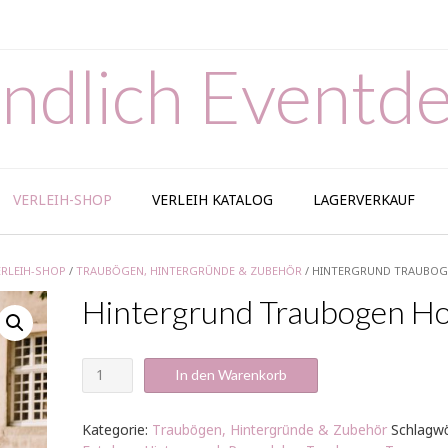
ndlich Eventde
VERLEIH-SHOP
VERLEIH KATALOG
LAGERVERKAUF
ERLEIH-SHOP
/
TRAUBÖGEN, HINTERGRÜNDE & ZUBEHÖR
/ HINTERGRUND TRAUBOG
Hintergrund Traubogen Ho
Hintergrund
In den Warenkorb
Traubogen
Holz
Menge
Kategorie:
Traubögen, Hintergründe & Zubehör
Schlagwö