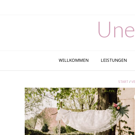
Skip
to
content
Une
WILLKOMMEN
LEISTUNGEN
START
/
V