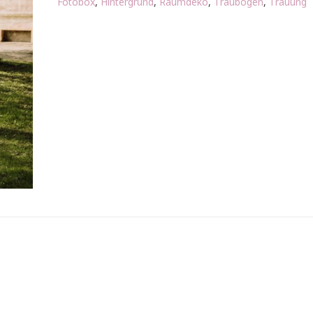
Fotobox
,
Hintergrund
,
Raumdeko
,
Traubogen
,
Trauung