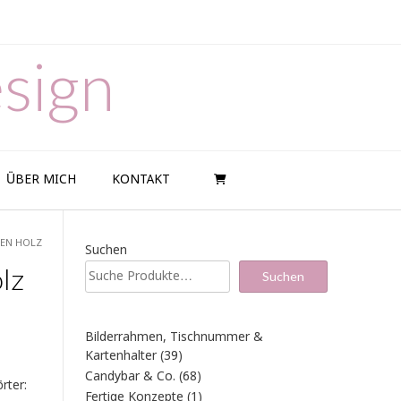
sign
ÜBER MICH
KONTAKT
EN HOLZ
Suchen
lz
Suchen
Bilderrahmen, Tischnummer &
39
Kartenhalter
39
Produkte
68
Candybar & Co.
68
rter:
Produkte
1
Fertige Konzepte
1