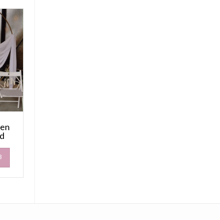
gen
ld
B