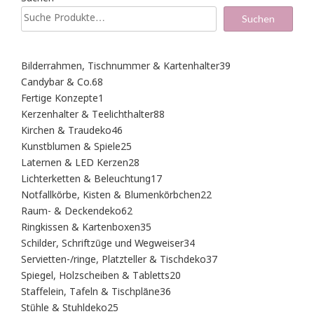
Suchen
39
Bilderrahmen, Tischnummer & Kartenhalter
39
Produkte
68
Candybar & Co.
68
Produkte
1
Fertige Konzepte
1
Produkt
88
Kerzenhalter & Teelichthalter
88
Produkte
46
Kirchen & Traudeko
46
Produkte
25
Kunstblumen & Spiele
25
Produkte
28
Laternen & LED Kerzen
28
Produkte
17
Lichterketten & Beleuchtung
17
Produkte
22
Notfallkörbe, Kisten & Blumenkörbchen
22
Produkte
62
Raum- & Deckendeko
62
Produkte
35
Ringkissen & Kartenboxen
35
Produkte
34
Schilder, Schriftzüge und Wegweiser
34
Produkte
37
Servietten-/ringe, Platzteller & Tischdeko
37
Produkte
20
Spiegel, Holzscheiben & Tabletts
20
Produkte
36
Staffelein, Tafeln & Tischpläne
36
Produkte
25
Stühle & Stuhldeko
25