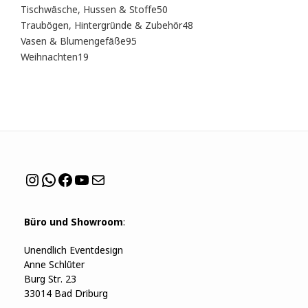
Produkte
50
Tischwäsche, Hussen & Stoffe
50
Produkte
48
Traubögen, Hintergründe & Zubehör
48
Produkte
95
Vasen & Blumengefäße
95
Produkte
19
Weihnachten
19
Produkte
Instagram
WhatsApp
Facebook
YouTube
Mail
Büro und Showroom
:
Unendlich Eventdesign
Anne Schlüter
Burg Str. 23
33014 Bad Driburg