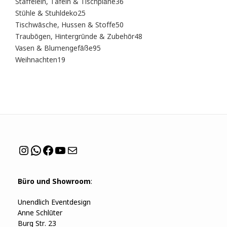
Produkte
36
Staffelein, Tafeln & Tischpläne
36
Produkte
25
Stühle & Stuhldeko
25
Produkte
50
Tischwäsche, Hussen & Stoffe
50
Produkte
48
Traubögen, Hintergründe & Zubehör
48
Produkte
95
Vasen & Blumengefäße
95
Produkte
19
Weihnachten
19
Produkte
Instagram
WhatsApp
Facebook
YouTube
Mail
Büro und Showroom
:
Unendlich Eventdesign
Anne Schlüter
Burg Str. 23