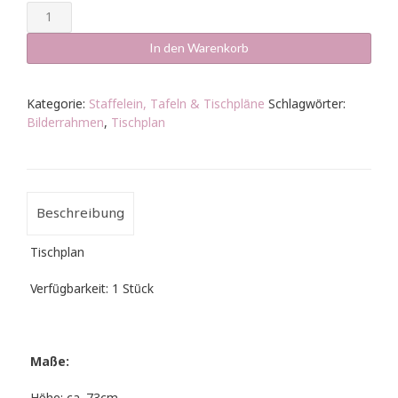
Tischplan
Bilderrahmen
weiß
In den Warenkorb
70x50cm
Menge
Kategorie:
Staffelein, Tafeln & Tischpläne
Schlagwörter:
Bilderrahmen
,
Tischplan
Beschreibung
Tischplan
Verfügbarkeit: 1 Stück
Maße: