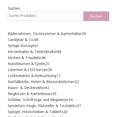
Suchen
Suchen
39
Bilderrahmen, Tischnummer & Kartenhalter
39
Produkte
68
Candybar & Co.
68
Produkte
1
Fertige Konzepte
1
Produkt
88
Kerzenhalter & Teelichthalter
88
Produkte
46
Kirchen & Traudeko
46
Produkte
25
Kunstblumen & Spiele
25
Produkte
28
Laternen & LED Kerzen
28
Produkte
17
Lichterketten & Beleuchtung
17
Produkte
22
Notfallkörbe, Kisten & Blumenkörbchen
22
Produkte
62
Raum- & Deckendeko
62
Produkte
35
Ringkissen & Kartenboxen
35
Produkte
34
Schilder, Schriftzüge und Wegweiser
34
Produkte
37
Servietten-/ringe, Platzteller & Tischdeko
37
Produkte
20
Spiegel, Holzscheiben & Tabletts
20